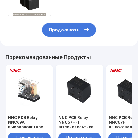
миниатюрное
электромагнитное
Продолжать
Порекомендованные Продукты
NNC PCB Relay
NNC PCB Relay
NNC PCB Rela
NNC69A
NNC67H-1
NNC67H
высоковольтное
высоковольтное
высоковольт
реле постоянного
реле постоянного
реле постоян
тока для
тока для
тока для
Лучшая цена
Лучшая цена
Лучшая ц