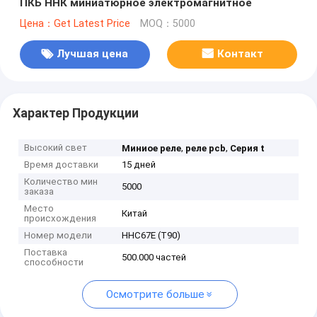
ПКБ ННК миниатюрное электромагнитное
Цена：Get Latest Price
MOQ：5000
Лучшая цена
Контакт
Характер Продукции
Высокий свет
,
,
Миниое реле
реле pcb
Серия t
Время доставки
15 дней
Количество мин
5000
заказа
Место
Китай
происхождения
Номер модели
HHC67E (T90)
Поставка
500.000 частей
способности
Осмотрите больше