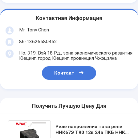
Контактная Информация
Mr. Tony Chen
86-13626580452
Но. 319, Вэй 18 Рд., зона экономического развития
Юецинг, город Юецинг, провинция Чжэцзяна
Контакт
Получить Лучшую Цену Для
Реле напряжения тока реле
ННК67Э Т90 12в 24в ПКБ ННК