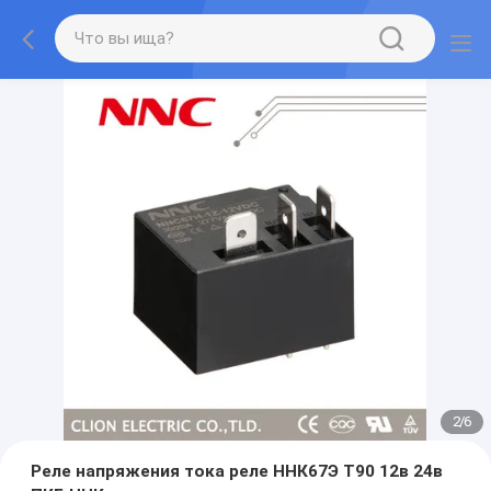
2
/
6
Реле напряжения тока реле ННК67Э Т90 12в 24в