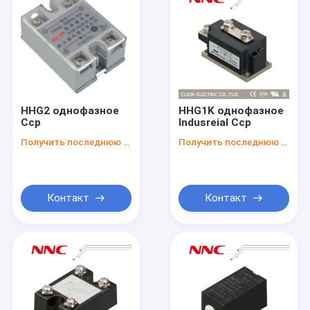
HHG2 однофазное
HHG1K однофазное
Сср
Indusreial Сср
Получить последнюю цену
Получить последнюю цену
Контакт
Контакт
Главная страница
Продукция
О Компании