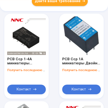
Дайте ваше требование
PCB Сср 1-4A
PCB Сср 1A
миниатюры
миниатюры Двойн-
одиночн-
параллельный
Получить последнюю цену
Получить последнюю цену
параллельный
Контакт
Контакт