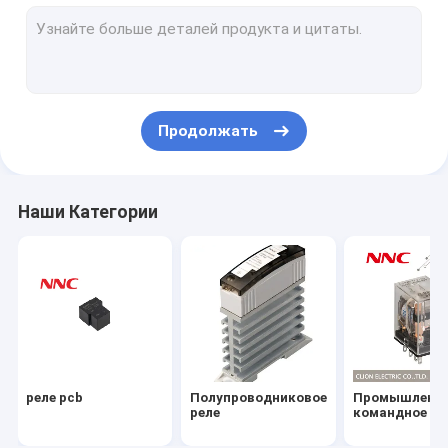
Электромагнитное реле
Микровыключатель
Модули полупроводников питания
Продолжать
Радиатор
Гнездо реле
Наши Категории
Нажмите кнопку
Предельный переключатель
Датчик
Индикаторная лампа
реле pcb
Полупроводниковое
Промышленн
Реле времени
реле
командное ре