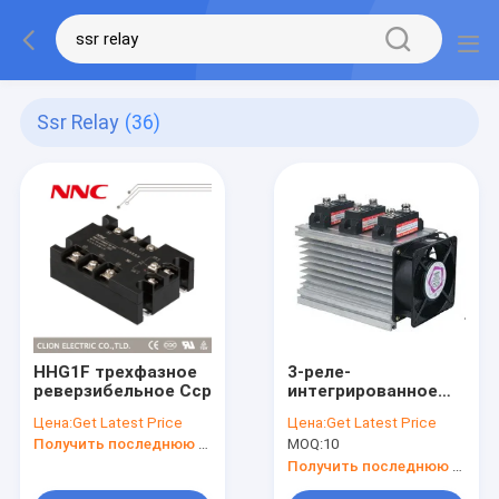
Ssr Relay
(36)
HHG1F трехфазное
3-реле-
реверзибельное Сср
интегрированное
Сср
Цена:
Get Latest Price
Цена:
Get Latest Price
Получить последнюю цену
MOQ:
10
Получить последнюю цену