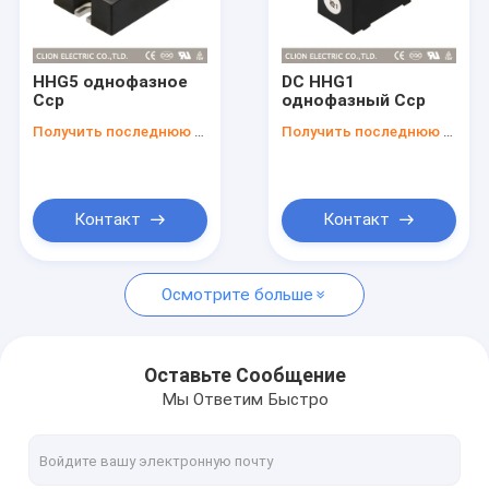
Наша фабрика
контроль качества
HHG5 однофазное
DC HHG1
Сср
однофазный Сср
контактные данные
Получить последнюю цену
Получить последнюю цену
Новости
Все случаи
Контакт
Контакт
Отправить запрос
Осмотрите больше
реле pcb
Оставьте Сообщение
Мы Ответим Быстро
Полупроводниковое реле
Промышленное командное реле