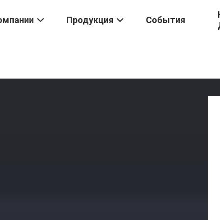
омпании
Продукция
События
Реле
/
HHG1 Трехфазное Сср