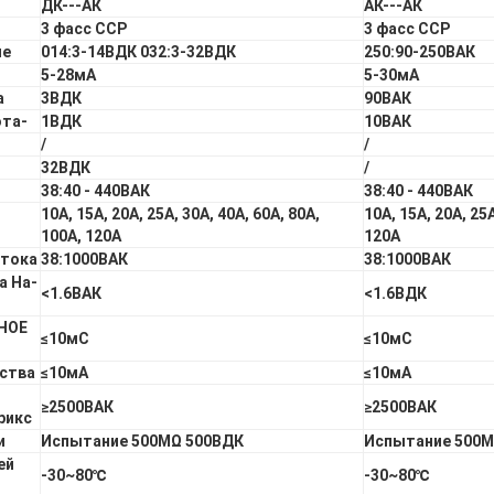
ДК---АК
АК---АК
3 фасс ССР
3 фасс ССР
ие
014:3-14ВДК 032:3-32ВДК
250:90-250ВАК
5-28мА
5-30мА
а
3ВДК
90ВАК
ота-
1ВДК
10ВАК
/
/
32ВДК
/
38:40 - 440ВАК
38:40 - 440ВАК
10А, 15А, 20А, 25А, 30А, 40А, 60А, 80А,
10А, 15А, 20А, 25А
100А, 120А
120А
 тока
38:1000ВАК
38:1000ВАК
а На-
<1.6ВАК
<1.6ВДК
НОЕ
≤10мС
≤10мС
рства
≤10мА
≤10мА
≥2500ВАК
≥2500ВАК
рикс
и
Испытание 500МΩ 500ВДК
Испытание 500М
ей
-30~80℃
-30~80℃