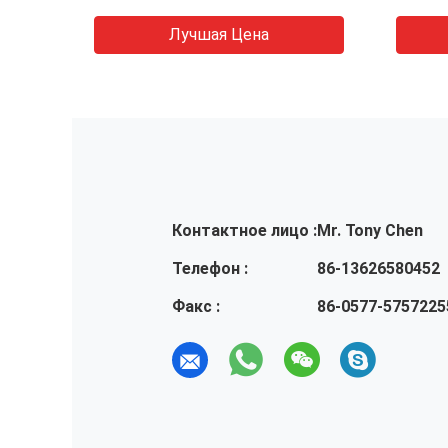
установкой на рельсы DIN
Лучшая Цена
Контактное лицо :
Mr. Tony Chen
Телефон :
86-13626580452
Факс :
86-0577-5757225