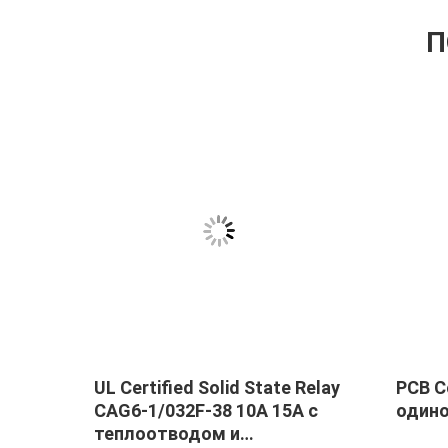
П
ия
UL Certified Solid State Relay
PCB С
0-80A
CAG6-1/032F-38 10A 15A с
один
я
теплоотводом и