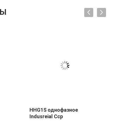
ТЫ
HHG1S однофазное
DC-A
Indusreial Сср
Stat
с на