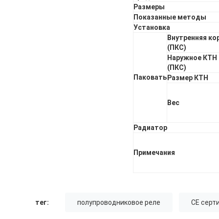
Размеры
Показанные методы
Установка
Внутренняя ко
(ПКС)
Наружное КТН
(ПКС)
Паковать
Размер КТН
Вес
Радиатор
Примечания
тег:
полупроводниковое реле
CE серт