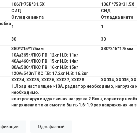
106Л*75В*31.5Х
106Л*75В*31.5Х
СИД
СИД
Отладка винта
Отладка винта
робка
1
1
30
30
380*215*175мм
380*215*175мм
10А≤365г/ПКС Г.В: 12кг Н.В: 11кг
40А≤460г/ПКС Г.В: 15кг Н.В: 14кг
80А≤500г/ПКС Г.В: 16кг Н.В: 15кг
120А≤540г/ПКС Г.В: 17.2кг Н.В: 16.2кг
ХХ034, ХХ035, ХХ036, ХХ037, ХХ038
ХХ034, ХХ035, ХХ
1.Лоад настоящее >10А, радиатор необходимо, нагрузка 
необходимо.
контролируя индуктивная нагрузка 2.Вхэн, варистор необ
напряжение тока смогло быть 1.6-1.9 раз напряжения на 
ификации
Однофазный