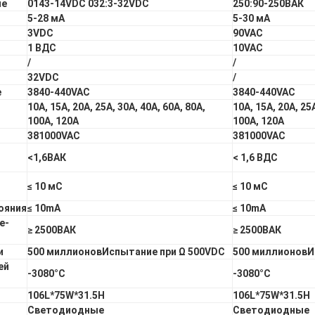
ие
0143-14VDC 032:3-32VDC
250:90-250ВАК
5-28 мА
5-30 мА
3VDC
90VAC
я
1 ВДС
10VAC
/
/
32VDC
/
е
3840-440VAC
3840-440VAC
10А, 15А, 20А, 25А, 30А, 40А, 60А, 80А,
10А, 15А, 20А, 25А
100А, 120А
100А, 120А
381000VAC
381000VAC
<1,6ВАК
< 1,6 ВДС
≤ 10 мС
≤ 10 мС
ояния
≤ 10mA
≤ 10mA
е-
≥ 2500ВАК
≥ 2500ВАК
и
500 миллионов
Испытание при Ω 500VDC
500 миллионов
И
ей
-30
80°С
-30
80°С
106L*75W*31.5H
106L*75W*31.5H
Светодиодные
Светодиодные