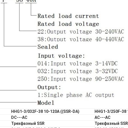
HHG1-3/032F-38 10-120A ((SSR-DA)
HHG1-3/250F-38 
DC---AC
АС---АС
Трехфазный SSR
Трехфазный SSR