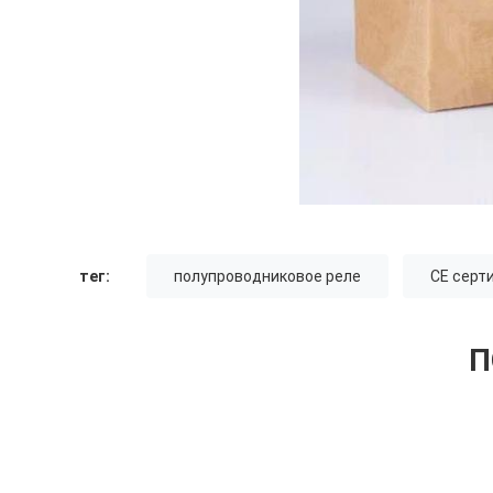
тег:
полупроводниковое реле
CE серт
П