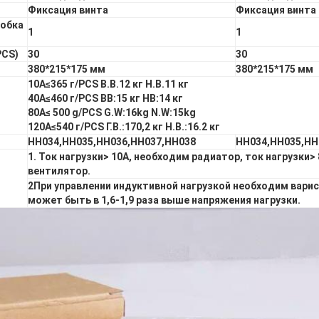
Фиксация винта
Фиксация винта
робка
1
1
PCS)
30
30
380*215*175 мм
380*215*175 мм
10А
≤365 г/PCS В.В.12 кг Н.В.11 кг
40А
≤460 г/PCS ВВ:15 кг НВ:14 кг
80А
≤ 500 g/PCS G.W:16kg N.W:15kg
120А
≤540 г/PCS Г.В.:170,2 кг Н.В.:16.2 кг
HH034,HH035,HH036,HH037,HH038
HH034,HH035,HH
1. Ток нагрузки
> 10А, необходим радиатор, ток нагрузки>
вентилятор.
2При управлении индуктивной нагрузкой необходим варис
может быть в 1,6-1,9 раза выше напряжения нагрузки.