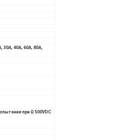
, 30А, 40А, 60А, 80А,
спытание при Ω 500VDC