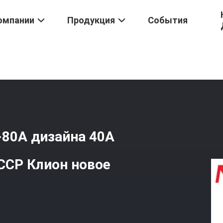
омпании
Продукция
События
Реле
/
Горячее Продавая Реле 10А-80А Дизайна 40А Бренда ХХГ1-
-80А дизайна 40А
ССР Клион новое