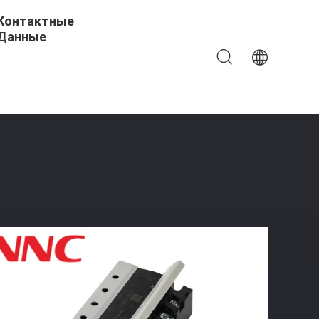
Контактные
Данные
3 Трехфазное ССР Клион Новое Полупроводниковое