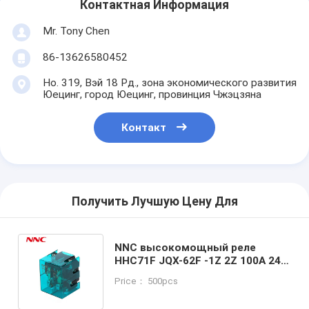
Контактная Информация
Mr. Tony Chen
86-13626580452
Но. 319, Вэй 18 Рд., зона экономического развития
Юецинг, город Юецинг, провинция Чжэцзяна
Контакт
Получить Лучшую Цену Для
NNC высокомощный реле
HHC71F JQX-62F -1Z 2Z 100A 24v
реле, одобрение горяче
Price： 500pcs
продаваемые продукты