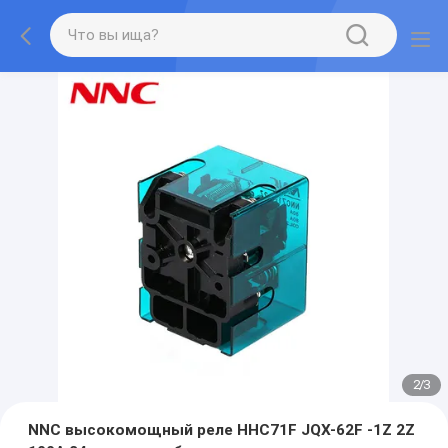
2
/
3
NNC высокомощный реле HHC71F JQX-62F -1Z 2Z