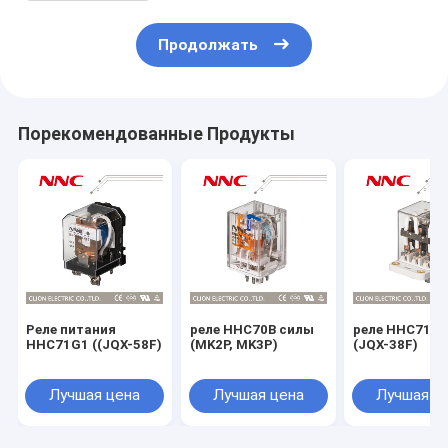
Продолжать
Порекомендованные Продукты
Реле питания
реле HHC70B силы
реле HHC71B 
HHC71G1 ((JQX-58F)
(MK2P, MK3P)
(JQX-38F)
Лучшая цена
Лучшая цена
Лучшая ц