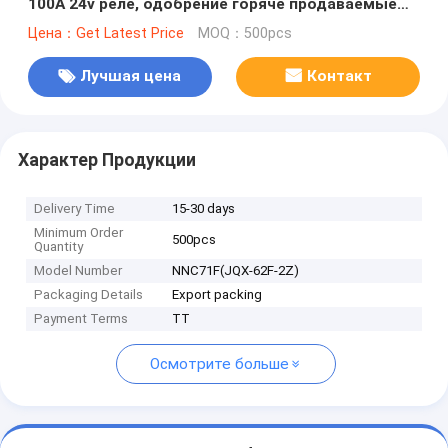
100A 24v реле, одобрение горяче продаваемые
продукты
Цена：Get Latest Price
MOQ：500pcs
Лучшая цена
Контакт
Характер Продукции
Delivery Time
15-30 days
Minimum Order
500pcs
Quantity
Model Number
NNC71F(JQX-62F-2Z)
Packaging Details
Export packing
Payment Terms
TT
Осмотрите больше