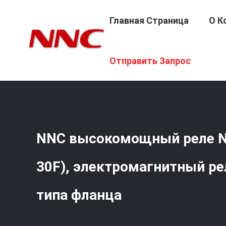
Главная Страница
О К
Главная Страница
/
Продукция
/
Электромагнитное Р
Отправить Запрос
NNC высокомощный реле N
30F), электромагнитный ре
типа фланца