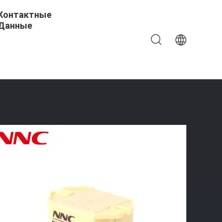
Контактные
Данные
тный Реле Dc 24V HHC71A Типа Фланца