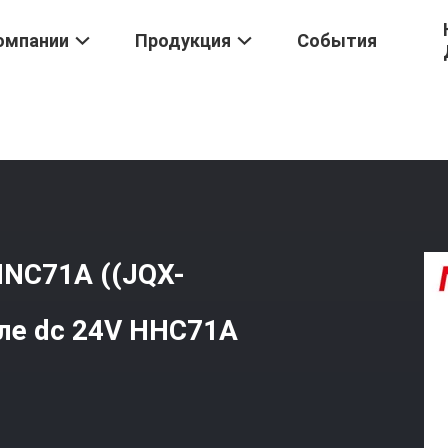
омпании
Продукция
События
еле
/
NNC Высокомощный Реле NNC71A ((JQX- 30F), Электромагни
NC71A ((JQX-
ле dc 24V HHC71A