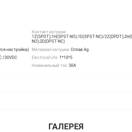
Контакт катушки:
1Z(SPDT);1H(SPST-NO);1D(SPST-NC)/2Z(DPDT);2H(
NO);2D(DPST-NC)
тся настройка)
Материал катушки:
Сплав Ag
C /30VDC
Electrical Life:
1*10^5
Номинальный ток:
30А
ГАЛЕРЕЯ