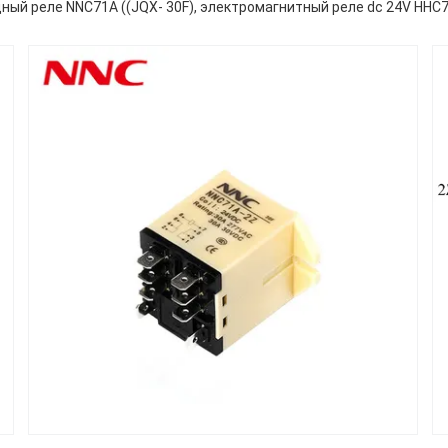
ый реле NNC71A ((JQX- 30F), электромагнитный реле dc 24V HHC