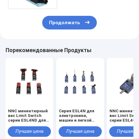
Продолжать
Порекомендованные Продукты
NNC миниатюрный
Серия ESL4N для
NNC миниатю
вес Limit Switch
электроники,
вес Limit Swit
серии ESL4ND для
машин и легкой
серии ESL4C 
электроники,
промышленности
электроники,
машин и легкой
машин и легк
Лучшая цена
Лучшая цена
Лучшая ц
промышленности
промышленно