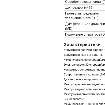
Освобождающая сила ((
До поездки ((PT)
Проезд за пределами
установленного (OT)
Дифференциал движени
(MD)
Положение оператора (O
Характеристики
Допустимая рабочая скорость:
Допустимая частота работы:
Механические: 60 операций/м
Электрические: 30 операций/
Контактное сопротивление (на
Сопротивление изоляции:
10
Диэлектрическая прочность:
Между терминалами одной и то
Между каждым терминалом и 
Между металлическими частям
Выносливость:
Механический: 1,000, 000 опер