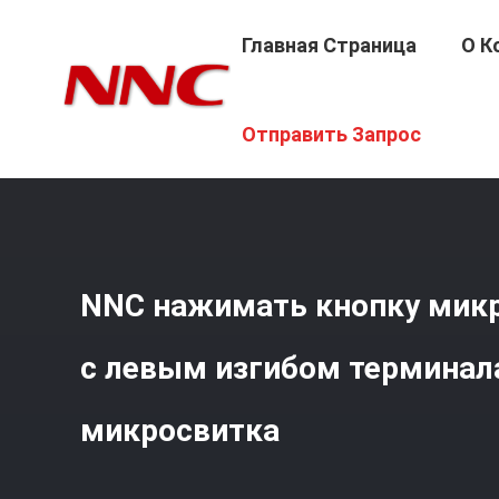
Главная Страница
О К
Главная Страница
/
Продукция
/
Микровыключатель
/
Отправить Запрос
NNC нажимать кнопку мик
с левым изгибом терминал
микросвитка