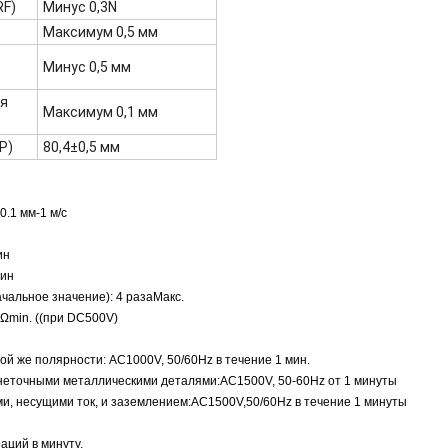
RF)
Минус 0,3N
Максимум 0,5 мм
Минус 0,5 мм
я
Максимум 0,1 мм
P)
80,4±0,5 мм
0.1 мм-1 м/с
ин
мин
чальное значение): 4 раза
Макс.
МΩ
min. ((при DC500V)
й же полярности: AC1000V, 50/60Hz в течение 1 мин.
неточными металлическими деталями:
AC1500V, 50-60Hz от 1 минуты
и, несущими ток, и заземлением:
AC1500V,50/60Hz в течение 1 минуты
аций в минуту.