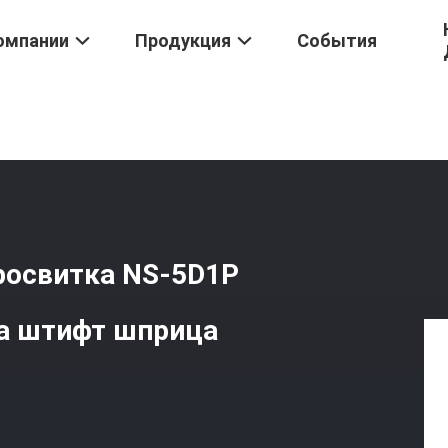
омпании
Продукция
События
NNC Нажимать Кнопку Микросвитка NS-5D1P С Левым Изгибом Т
росвитка NS-5D1P
а штифт шприца