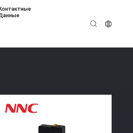
Контактные
Данные
ерминала Штифт Шприца Микросвитка