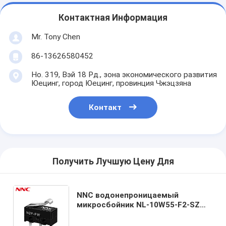
Контактная Информация
Mr. Tony Chen
86-13626580452
Но. 319, Вэй 18 Рд., зона экономического развития
Юецинг, город Юецинг, провинция Чжэцзяна
Контакт
Получить Лучшую Цену Для
NNC водонепроницаемый
микросбойник NL-10W55-F2-SZ
10A с имитируемым рычагом
ролика Высокоскоростной и