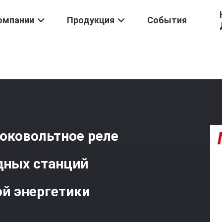
омпании
Продукция
События
PCB NNC67G, Высоковольтное Реле Постоянного Тока Для Зарядн
оковольтное реле
дных станций
ой энергетики