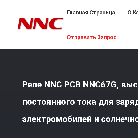
Главная Страница
О К
Главная Страница
/
Продукция
/
Реле Pcb
/
Реле NNC 
Отправить Запрос
Реле NNC PCB NNC67G, выс
постоянного тока для заря
электромобилей и солнечн