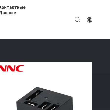
Контактные
Данные
ых Станций Электромобилей И Солнечной Энергетики