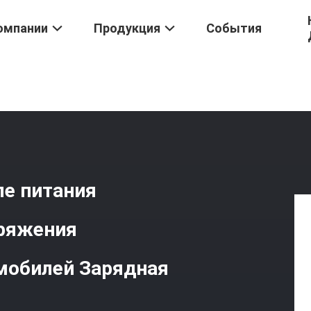
омпании
Продукция
События
DC 40A JQX-45F Реле Питания NNC71J Реле Высокого Напряжения
ле питания
пряжения
омобилей Зарядная