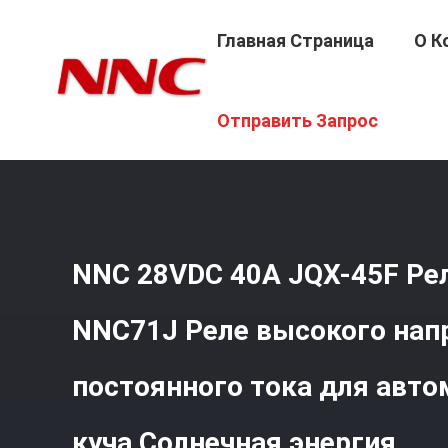
Главная Страница
О К
Главная Страница
/
Продукция
/
РЕЛЕ СИЛЫ
/
NNC 28V
Отправить Запрос
Солнечная Энергия
NNC 28VDC 40A JQX-45F Ре
NNC71J Реле высокого на
постоянного тока для авт
куча Солнечная энергия