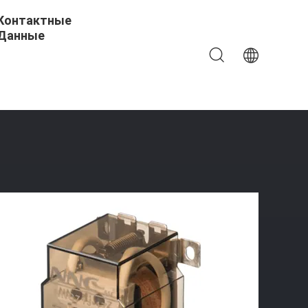
Контактные
Данные
 Постоянного Тока Для Автомобилей Зарядная Куча