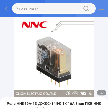
2
/
7
Реле ННК69А-1З ДЖКС-14ФК 1К 16А 8пин ПКБ ННК