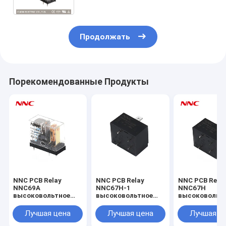
Продолжать
Порекомендованные Продукты
NNC PCB Relay
NNC PCB Relay
NNC PCB Rela
NNC69A
NNC67H-1
NNC67H
высоковольтное
высоковольтное
высоковольт
реле постоянного
реле постоянного
реле постоян
тока для
тока для
тока для
Лучшая цена
Лучшая цена
Лучшая ц
автомобилей
автомобилей
автомобилей
Зарядный столб
Зарядный столб
Зарядный ст