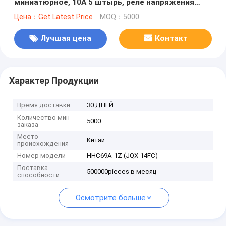
миниатюрное, 10А 5 штырь, реле напряжения
тока ДК 3В-24в
Цена：Get Latest Price
MOQ：5000
Лучшая цена
Контакт
Характер Продукции
Время доставки
30 ДНЕЙ
Количество мин
5000
заказа
Место
Китай
происхождения
Номер модели
HHC69A-1Z (JQX-14FC)
Поставка
500000pieces в месяц
способности
Осмотрите больше