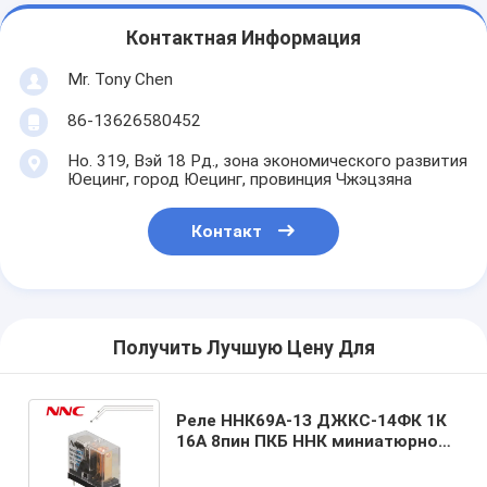
Контактная Информация
Mr. Tony Chen
86-13626580452
Но. 319, Вэй 18 Рд., зона экономического развития
Юецинг, город Юецинг, провинция Чжэцзяна
Контакт
Получить Лучшую Цену Для
Реле ННК69А-1З ДЖКС-14ФК 1К
16А 8пин ПКБ ННК миниатюрное,
10А 5 штырь, реле напряжения
тока ДК 3В-24в