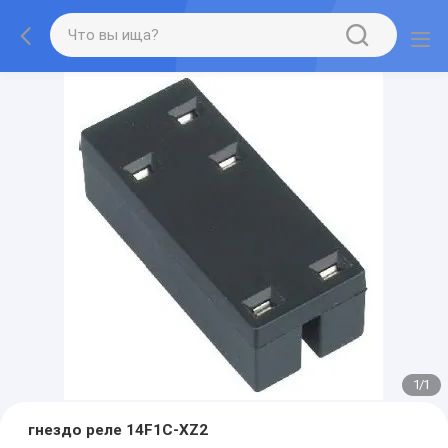
1
/
1
гнездо реле 14F1C-XZ2