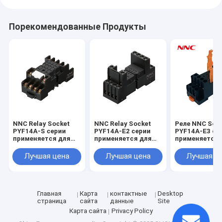
Порекомендованные Продукты
NNC Relay Socket
NNC Relay Socket
Реле NNC Soc
PYF14A-S серии
PYF14A-E2 серии
PYF14A-E3 се
применяется для
применяется для
применяется 
HHC68B/MY4/JQX-
HHC68B/MY4/JQX-
реле
18F/HH54P Relay
18F/HH54P Relay
HHC68B/MY4/
Лучшая цена
Лучшая цена
Лучшая ц
18F/HH54P
Главная
Карта
контактные
Desktop
страница
сайта
данные
Site
Карта сайта
Privacy Policy