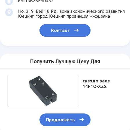
86-13626580452
Но. 319, Вэй 18 Рд., зона экономического развития
Юецинг, город Юецинг, провинция Чжэцзяна
Контакт
Получить Лучшую Цену Для
гнездо реле
14F1C-XZ2
Продолжать