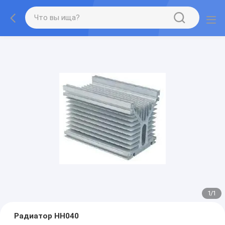
1
/
1
Радиатор HH040