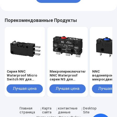
Порекомендованные Продукты
Серия NNC
Микропереключатель
NNC
Waterproof Micro
NNC Waterproof
водонепрони
Switch NV для
серии NS для
микросдвиг N
электроники,
электроники,
серии с
машин и легкой
машиностроения и
различными
Лучшая цена
Лучшая цена
Лучшая ц
промышленности
легкой
видами рыча
промышленности
высокоскоро
и точный
переключател
промышленн
Главная
Карта
контактные
Desktop
автоматизац
страница
сайта
данные
Site