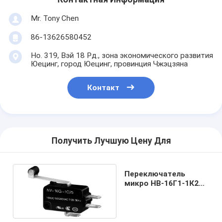
Mr. Tony Chen
86-13626580452
Но. 319, Вэй 18 Рд., зона экономического развития
Юецинг, город Юецинг, провинция Чжэцзяна
Контакт
Получить Лучшую Цену Для
Переключатель
микро НВ-16Г1-1К25
16А