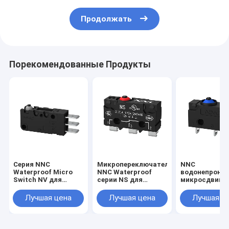
Продолжать
Порекомендованные Продукты
Серия NNC
Микропереключатель
NNC
Waterproof Micro
NNC Waterproof
водонепрони
Switch NV для
серии NS для
микросдвиг N
электроники,
электроники,
серии с
машин и легкой
машиностроения и
различными
Лучшая цена
Лучшая цена
Лучшая ц
промышленности
легкой
видами рыча
промышленности
высокоскоро
и точный
переключател