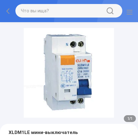
1
/
1
XLDM1LE мини-выключатель