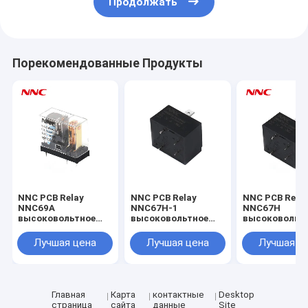
Продолжать
Порекомендованные Продукты
NNC PCB Relay
NNC PCB Relay
NNC PCB Rela
NNC69A
NNC67H-1
NNC67H
высоковольтное
высоковольтное
высоковольт
реле постоянного
реле постоянного
реле постоян
тока для
тока для
тока для
Лучшая цена
Лучшая цена
Лучшая ц
автомобилей
автомобилей
автомобилей
Зарядный столб
Зарядный столб
Зарядный ст
Солнечная энергия
Солнечная энергия
Солнечная эн
Главная
Карта
контактные
Desktop
страница
сайта
данные
Site