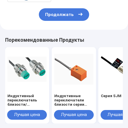
Продолжать
Порекомендованные Продукты
Индуктивный
Индуктивные
Серия SJM
переключатель
переключатели
близости/
близости серии
сенсорный
LJE/сенсоры
переключатель
переключателей
Лучшая цена
Лучшая цена
Лучшая ц
серии CHJ для
близости угловых
стабильной работы
столбов
и мощной