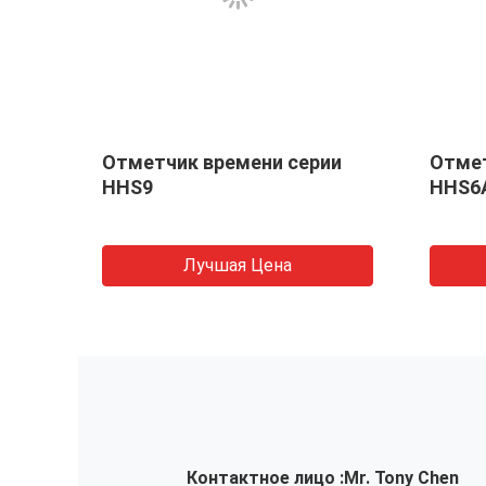
вляют
Отметчик времени серии
Отмет
HHS9
HHS6
Лучшая Цена
Контактное лицо :
Mr. Tony Chen