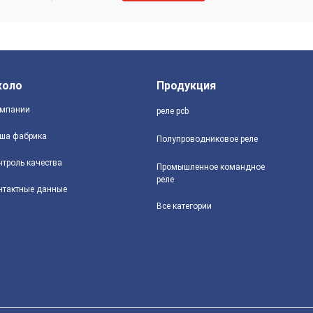
коло
Продукция
мпании
реле pcb
ша фабрика
Полупроводниковое реле
нтроль качества
Промышленное командное
реле
нтактные данные
Все категории