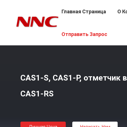
Главная Страница
О К
Главная Страница
/
Продукция
/
Реле Времени
/
CAS1
Отправить Запрос
CAS1-S, CAS1-P, отметчик 
CAS1-RS
Лучшая Цена
Написать Нам