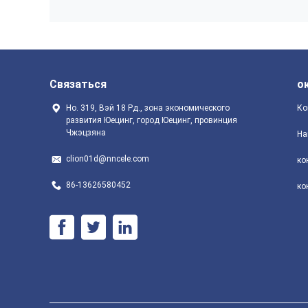
Связаться
о
Но. 319, Вэй 18 Рд., зона экономического
Ко
развития Юецинг, город Юецинг, провинция
Чжэцзяна
На
clion01d@nncele.com
ко
86-13626580452
ко