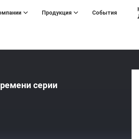
омпании
Продукция
События
-S, CAS1-P, Отметчик Времени Серии CAS1-RS
времени серии