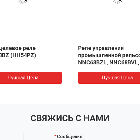
елевое реле
Реле управления
8BZ (HH54PZ)
промышленной рельс
NNC68BZL, NNC68BVL,
2полюсное 4-полюсно
светодиодом с
Лучшая Цена
Лучшая Цена
испытательным
кнопочным разъемом
релета MY4NJ
СВЯЖИСЬ С НАМИ
Сообщение: