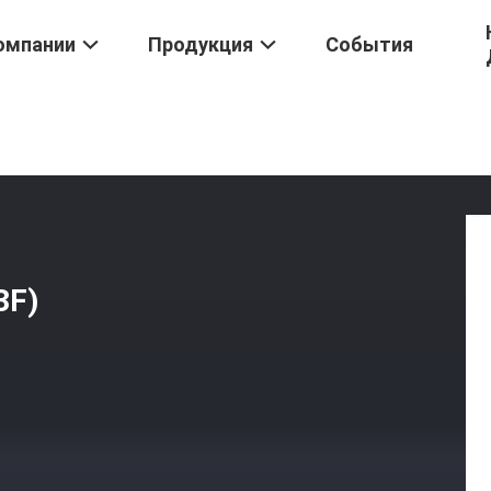
омпании
Продукция
События
дное Реле
/
Тип Фланца HHC68A (JQX-13F)
3F)