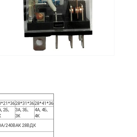
8*21*36
28*31*36
28*41*36
, 2Б,
3А, 3Б,
4А, 4Б,
К
3К
4К
0А/240ВАК 28ВДК