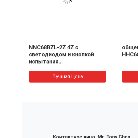
4FT
NNC68BZL-2Z 4Z с
общец
светодиодом и кнопкой
HHC6
испытания
ю до
Высококачественная
го
безопасность 6.5A 5A
Лучшая Цена
миниатюрный герметичный
реле общего назначения
Контактное лицо :
Mr. Tony Chen