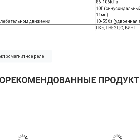
86-106КПа
10Г (синусоидальны
11мс)
олебательном движении
10-55Хз (удвоенная 
ПКБ, ГНЕЗДО, ВИНТ
ектромагнитное реле
ОРЕКОМЕНДОВАННЫЕ ПРОДУК