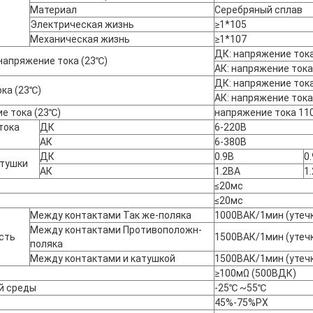
Материал
Серебряный сплав
Электрическая жизнь
≥1*105
Механическая жизнь
≥1*107
ДК: напряжение ток
напряжение тока (23℃)
АК: напряжение ток
ДК: напряжение ток
ка (23℃)
АК: напряжение ток
е тока (23℃)
напряжение тока 11
тока
ДК
6-220В
АК
6-380В
ДК
0.9В
0
атушки
АК
1.2ВА
1
≤20мс
≤20мс
Между контактами Так же-поляка
1000ВАК/1мин (утеч
Между контактами Противоположн-
сть
1500ВАК/1мин (утеч
поляка
Между контактами и катушкой
1500ВАК/1мин (утеч
≥100мΩ (500ВДК)
й среды
-25℃ ~55℃
45%-75%РХ