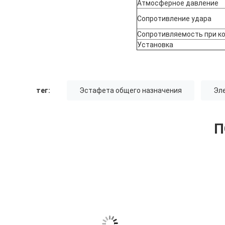
Атмосферное давление
Сопротивление удара
Сопротивляемость при к
Установка
тег:
Эстафета общего назначения
Эл
П