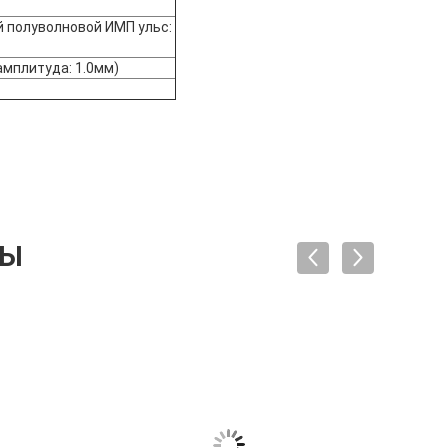
й полуволновой ИМП ульс:
амплитуда: 1.0мм)
ТЫ