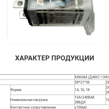
ХАРАКТЕР ПРОДУКЦИИ
ХХК68А (ДЖКС-13Ф)
28*21*36
2
2А
Форма
1А, 1Б, 1К
2
15А/240ВАК
Номинальная нагрузка
1
28ВДК
Контактное сопротивление
≤100мΩ