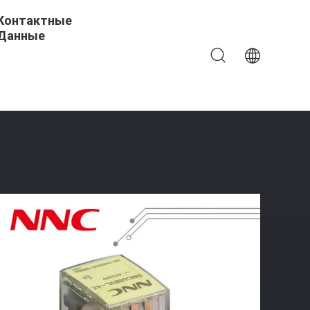
Контактные
Данные
 NNC68BVL, 2полюсное 4-Полюсное С Светодиодом С