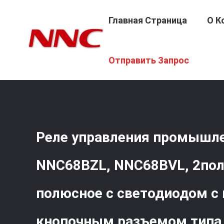
Главная Страница
О К
Главная Страница
/
Продукция
/
Промышленное Коман
Отправить Запрос
Испытательным Кнопочным Разъемом Типа Релета MY
Реле управления промышле
NNC68BZL, NNC68BVL, 2пол
полюсное с светодиодом с
кнопочным разъемом типа