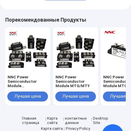
Порекомендованные Продукты
NNC Power
NNC Power
NNC Power
Semiconductor
Semiconductor
Semiconducto
Module
Module MTG/MTY
Module MTC
QL/SQL/KBPC
Лучшая цена
Лучшая цена
Лучшая ц
Главная
Карта
контактные
Desktop
страница
сайта
данные
Site
Карта сайта
Privacy Policy