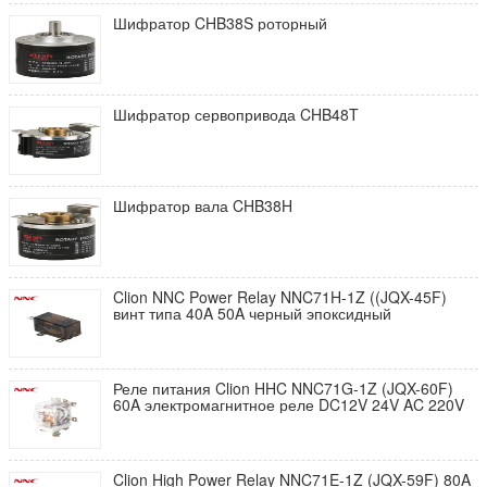
Шифратор CHB38S роторный
Шифратор сервопривода CHB48T
Шифратор вала CHB38H
Clion NNC Power Relay NNC71H-1Z ((JQX-45F)
винт типа 40A 50A черный эпоксидный
Реле питания Clion HHC NNC71G-1Z (JQX-60F)
60A электромагнитное реле DC12V 24V AC 220V
Clion High Power Relay NNC71E-1Z (JQX-59F) 80A