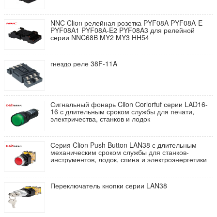
NNC Clion релейная розетка PYF08A PYF08A-E
PYF08A1 PYF08A-E2 PYF08A3 для релейной
серии NNC68B MY2 MY3 HH54
гнездо реле 38F-11A
Сигнальный фонарь Clion Corlorfuf серии LAD16-
16 с длительным сроком службы для печати,
электричества, станков и лодок
Серия Clion Push Button LAN38 с длительным
механическим сроком службы для станков-
инструментов, лодок, спина и электроэнергетики
Переключатель кнопки серии LAN38