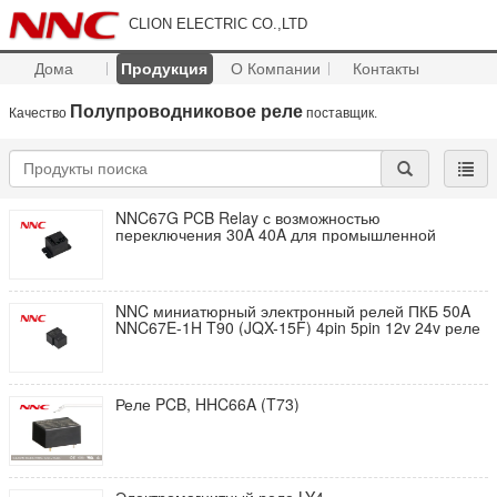
CLION ELECTRIC CO.,LTD
Дома
Продукция
О Компании
Контакты
Полупроводниковое реле
Качество
поставщик.
NNC67G PCB Relay с возможностью
переключения 30A 40A для промышленной
NNC миниатюрный электронный релей ПКБ 50A
NNC67E-1H T90 (JQX-15F) 4pin 5pin 12v 24v реле
Реле PCB, HHC66A (T73)