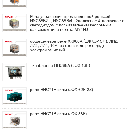
Реле управления промышленной рельсой
NNC68BZL, NNC68BVL, 2полюсное 4-полюсное с
светодиодом с испытательным кнопочным
разъемом типа релета MY4NJ
общецелевое реле ХХК68А (ДЖКС-13Ф), ЛИ2,
ЛИ3, ЛИ4, 10А, изготовитель реле дпдт
электромагнитный
Тип фланца HHC68A (JQX-13F)
реле HHC71F силы (JQX-62F-2Z)
реле HHC71B силы (JQX-38F)