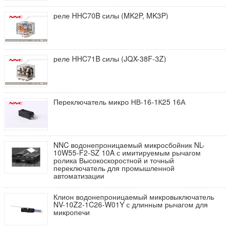
реле HHC70B силы (MK2P, MK3P)
реле HHC71B силы (JQX-38F-3Z)
Переключатель микро НВ-16-1К25 16А
NNC водонепроницаемый микросбойник NL-
10W55-F2-SZ 10A с имитируемым рычагом
ролика Высокоскоростной и точный
переключатель для промышленной
автоматизации
Клион водонепроницаемый микровыключатель
NV-10Z2-1C26-W01Y с длинным рычагом для
микропечи