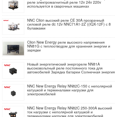
реле электромагнитный реле 12v 24v 220v
используется в сварочных машинах
NNC Clion высокий реле CE 30A прозрачный
силовой реле dc 12v NNC71A1-2Z ((IQX-12F) с 8
булавками
Clion New Energy реле высокого напряжения
NN81G с теплоотводом для хранения энергии и
зарядки
Новый энергетический энергореле NN81A
высоковольтный реле постоянного тока для
автомобилей Зарядка батареи Солнечная энергия
NNC New Energy Relay NN82C-150 с неполярной
катушкой и терминалами нагрузки для
электромобилей
NNC New Energy Relay NN82C 250-300A высокий
ток нагрузки с неполярной катушкой и
терминалами нагрузки для электромобилей