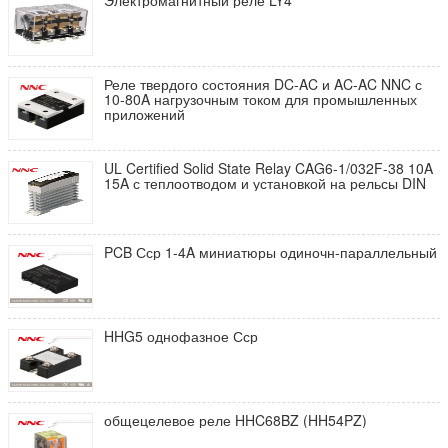
Электромагнитный реле LY4
Реле твердого состояния DC-AC и AC-AC NNC с
10-80A нагрузочным током для промышленных
приложений
UL Certified Solid State Relay CAG6-1/032F-38 10A
15A с теплоотводом и установкой на рельсы DIN
PCB Сср 1-4A миниатюры одиночн-параллельный
HHG5 однофазное Сср
общецелевое реле HHC68BZ (HH54PZ)