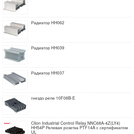
Радиатор HH062
Радиатор HH039
Радиатор HH037
гнездо реле 10F08B-E
Clion Industrial Control Relay NNC68A-4Z(LY4)
HH54P Релевая розетка PTF14A с сертификатом
UL