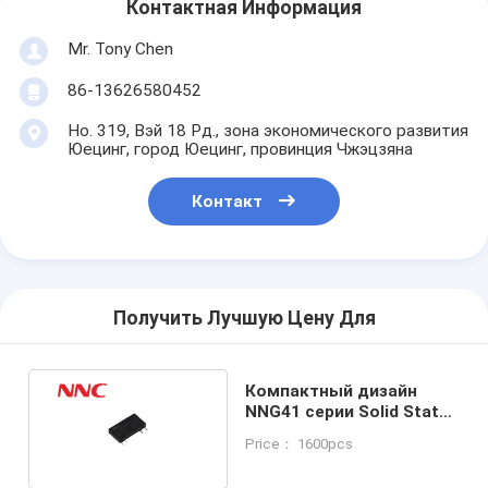
Контактная Информация
Mr. Tony Chen
86-13626580452
Но. 319, Вэй 18 Рд., зона экономического развития
Юецинг, город Юецинг, провинция Чжэцзяна
Контакт
Получить Лучшую Цену Для
Компактный дизайн
NNG41 серии Solid State
Relay с 6,2 мм толщиной
Price： 1600pcs
розетки