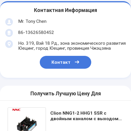
Контактная Информация
Mr. Tony Chen
86-13626580452
Но. 319, Вэй 18 Рд., зона экономического развития
Юецинг, город Юецинг, провинция Чжэцзяна
Контакт
Получить Лучшую Цену Для
Clion NNG1-2 HHG1 SSR с
двойным каналом с выходом
24-440VAC с напряжением 10A-
40A на канал