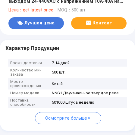
выходом 24-440VAC с напряжением 10A-40A на
канал
Цена：get latest price
MOQ：500 шт.
Лучшая цена
Контакт
Характер Продукции
Время доставки
7-14 дней
Количество мин
500 шт.
заказа
Место
Китай
происхождения
Номер модели
NNG1 Двуканальное твердое реле
Поставка
501000 штук в неделю
способности
Осмотрите больше