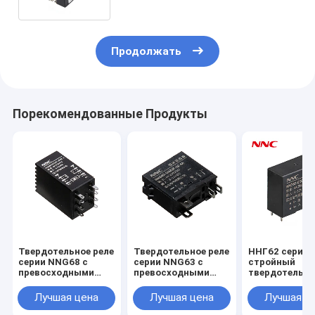
Продолжать
Порекомендованные Продукты
Твердотельное реле
Твердотельное реле
ННГ62 серия
серии NNG68 с
серии NNG63 с
стройный
превосходными
превосходными
твердотельн
характеристиками
характеристиками
реле с
для промышленных
для промышленных
превосходны
Лучшая цена
Лучшая цена
Лучшая ц
применений
применений
характерист
для промышл