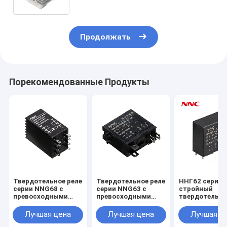
Rail
Продолжать
Порекомендованные Продукты
Твердотельное реле
Твердотельное реле
ННГ62 серия
серии NNG68 с
серии NNG63 с
стройный
превосходными
превосходными
твердотельн
характеристиками
характеристиками
реле с
для промышленных
для промышленных
превосходны
Лучшая цена
Лучшая цена
Лучшая ц
применений
применений
характерист
для промышл