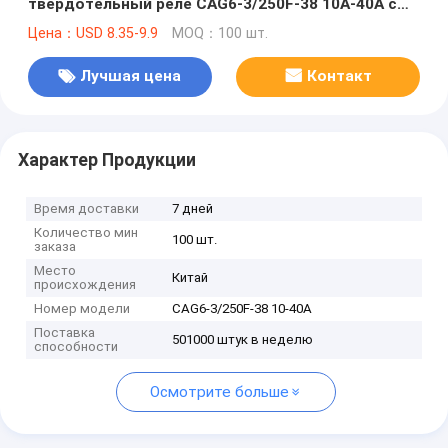
твердотельный реле CAG6-3/250F-38 10A-40A с
теплоотводом и монтажом DIN-Rail
Цена：USD 8.35-9.9
MOQ：100 шт.
Лучшая цена
Контакт
Характер Продукции
Время доставки
7 дней
Количество мин
100 шт.
заказа
Место
Китай
происхождения
Номер модели
CAG6-3/250F-38 10-40A
Поставка
501000 штук в неделю
способности
Осмотрите больше