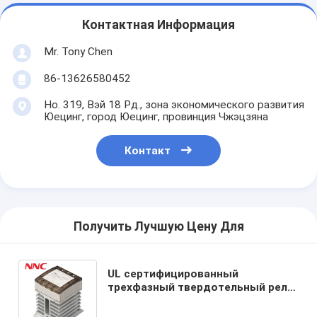
Контактная Информация
Mr. Tony Chen
86-13626580452
Но. 319, Вэй 18 Рд., зона экономического развития
Юецинг, город Юецинг, провинция Чжэцзяна
Контакт
Получить Лучшую Цену Для
UL сертифицированный
трехфазный твердотельный реле
CAG6-3/250F-38 10A-40A с
теплоотводом и монтажом DIN-