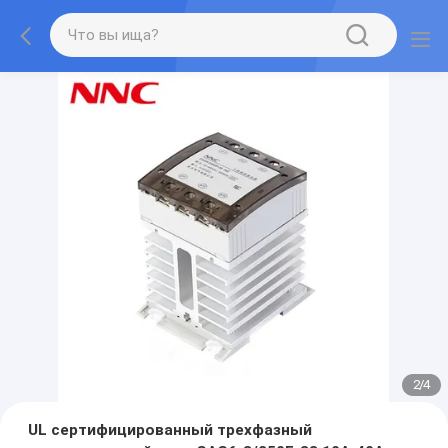
2
/
4
UL сертифицированный трехфазный