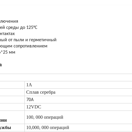
ключения
ей среды до 125°C
нтактах
ный от пыли и герметичный
яющим сопротивлением
6*25 мм
а
1А
Сплав серебра
70А
12VDC
100, 000 операций
зни
лужбы
10,000, 000 операций