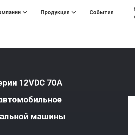
омпании
Продукция
События
льное Реле Mab Серии 12VDC 70A 4pins 1H Обычно Открытое Авт
ерии 12VDC 70A
 автомобильное
ральной машины