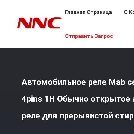
Главная Страница
О К
Главная Страница
/
Продукция
/
Автореле
/
Автомоби
Отправить Запрос
Машины
Автомобильное реле Mab с
4pins 1H Обычно открытое
реле для прерывистой сти