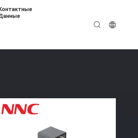
Контактные
Данные
омобильное Реле Для Прерывистой Стиральной